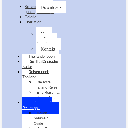
Wörter
So findest du die
Downloads
günstigsten Flüge
Galerie
Über Mich
Meine
persönliche
Ausrüstung
Kontakt
Thailanderleben
Die Thailändische
Kultur
Reisen nach
Thailand
Die erste
Thailand Reise
Eine Reise hat
nicht gereicht
Erfahrungen &
Reisetipps
Meilen
Sammeln
Guide