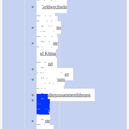
Auslandreisen
Geldwechseln
am
Flughafen
Bangkok
Bankkonto
eröffnen in
Thailand
Die beste
Reisezeit
und Klima
in
Thailand
Der
Währungsrechner
Heiratsvisum
persönliche
Erfahrungen
Familienzusammenführung
Der
Airport
Shuttle
Bus
Erste
Thai