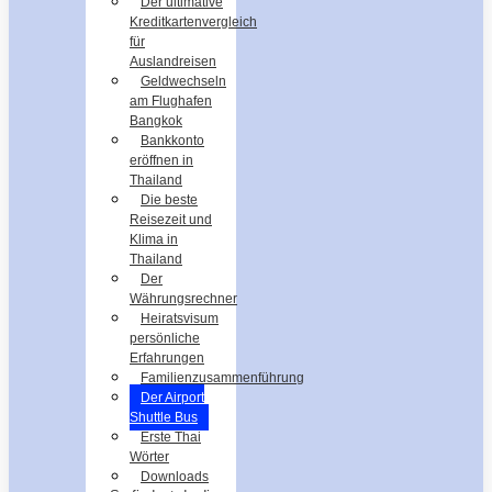
Der ultimative
Kreditkartenvergleich
für
Auslandreisen
Geldwechseln
am Flughafen
Bangkok
Bankkonto
eröffnen in
Thailand
Die beste
Reisezeit und
Klima in
Thailand
Der
Währungsrechner
Heiratsvisum
persönliche
Erfahrungen
Familienzusammenführung
Der Airport
Shuttle Bus
Erste Thai
Wörter
Downloads