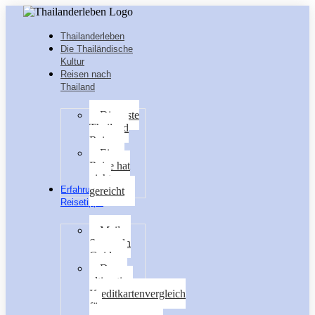
Thailanderleben
Die Thailändische
Kultur
Reisen nach
Thailand
Die erste
Thailand
Reise
Eine
Reise hat
nicht
Erfahrungen &
gereicht
Reisetipps
Meilen
Sammeln
Guide
Der
ultimative
Kreditkartenvergleich
für