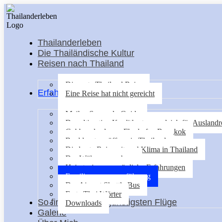
Thailanderleben
Die Thailändische Kultur
Reisen nach Thailand
Die erste Thailand Reise
Erfahrungen & Reisetipps
Eine Reise hat nicht gereicht
Meilen Sammeln Guide
Der ultimative Kreditkartenvergleich für Auslandr
Geldwechseln am Flughafen Bangkok
Bankkonto eröffnen in Thailand
Die beste Reisezeit und Klima in Thailand
Der Währungsrechner
Heiratsvisum persönliche Erfahrungen
Familienzusammenführung
Der Airport Shuttle Bus
Erste Thai Wörter
So findest du die günstigsten Flüge
Downloads
Galerie