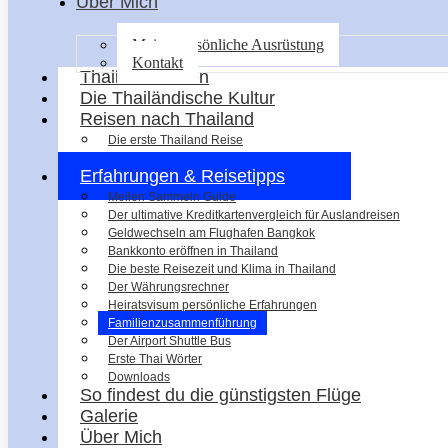
Über Mich
Meine persönliche Ausrüstung
Kontakt
Thailanderleben
Die Thailändische Kultur
Reisen nach Thailand
Die erste Thailand Reise
Eine Reise hat nicht gereicht
Erfahrungen & Reisetipps
Meilen Sammeln Guide
Der ultimative Kreditkartenvergleich für Auslandreisen
Geldwechseln am Flughafen Bangkok
Bankkonto eröffnen in Thailand
Die beste Reisezeit und Klima in Thailand
Der Währungsrechner
Heiratsvisum persönliche Erfahrungen
Familienzusammenführung
Der Airport Shuttle Bus
Erste Thai Wörter
Downloads
So findest du die günstigsten Flüge
Galerie
Über Mich