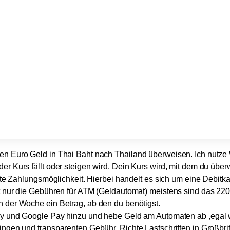
en Euro Geld in Thai Baht nach Thailand überweisen. Ich nutze W
r Kurs fällt oder steigen wird. Dein Kurs wird, mit dem du über
eite Zahlungsmöglichkeit. Hierbei handelt es sich um eine Debit
st nur die Gebühren für ATM (Geldautomat) meistens sind das 22
n der Woche ein Betrag, ab den du benötigst.
y
und
Google Pay
hinzu und hebe Geld am Automaten ab ,egal w
ringen und transparenten Gebühr. Richte Lastschriften in Großb