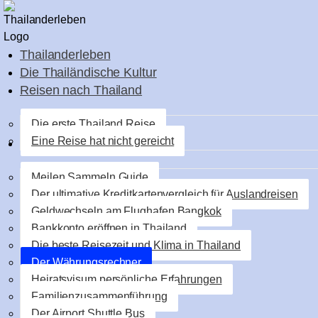
Thailanderleben
Die Thailändische Kultur
Reisen nach Thailand
Die erste Thailand Reise
Eine Reise hat nicht gereicht
Erfahrungen & Reisetipps
Meilen Sammeln Guide
Der ultimative Kreditkartenvergleich für Auslandreisen
Geldwechseln am Flughafen Bangkok
Bankkonto eröffnen in Thailand
Die beste Reisezeit und Klima in Thailand
Der Währungsrechner
Heiratsvisum persönliche Erfahrungen
Familienzusammenführung
Der Airport Shuttle Bus