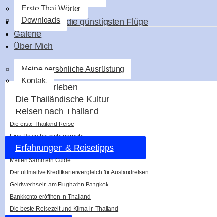
Erste Thai Wörter
Downloads
So findest du die günstigsten Flüge
Galerie
Über Mich
Meine persönliche Ausrüstung
Kontakt
Thailanderleben
Die Thailändische Kultur
Reisen nach Thailand
Die erste Thailand Reise
Eine Reise hat nicht gereicht
Erfahrungen & Reisetipps
Meilen Sammeln Guide
Der ultimative Kreditkartenvergleich für Auslandreisen
Geldwechseln am Flughafen Bangkok
Bankkonto eröffnen in Thailand
Die beste Reisezeit und Klima in Thailand