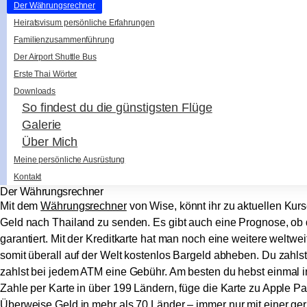
Der Währungsrechner
Heiratsvisum persönliche Erfahrungen
Familienzusammenführung
Der Airport Shuttle Bus
Erste Thai Wörter
Downloads
So findest du die günstigsten Flüge
Galerie
Über Mich
Meine persönliche Ausrüstung
Kontakt
Der Währungsrechner
Mit dem
Währungsrechner
von Wise, könnt ihr zu aktuellen Kurs
Geld nach Thailand zu senden. Es gibt auch eine Prognose, ob de
garantiert. Mit der Kreditkarte hat man noch eine weitere weltw
somit überall auf der Welt kostenlos Bargeld abheben. Du zahl
zahlst bei jedem ATM eine Gebühr. Am besten du hebst einmal i
Zahle per Karte in über 199 Ländern, füge die Karte zu
Apple Pa
Überweise
Geld
in mehr als 70 Länder – immer nur mit einer ge